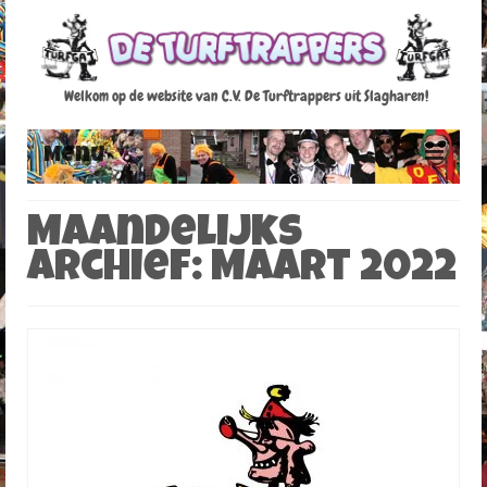
Welkom op de website van C.V. De Turftrappers uit Slagharen!
Menu
Home
Maandelijks
Archief: Maart 2022
Raad van 11
Agenda
Fotoalbum
Foto’s Carnaval 2012-2013
Foto’s Carnaval 2013-2014
Foto’s Carnaval 2014-2015