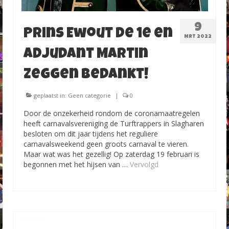
9
Prins Ewout de 1e en
MRT 2022
adjudant Martin
zeggen bedankt!
geplaatst in:
Geen categorie
|
0
Door de onzekerheid rondom de coronamaatregelen
heeft carnavalsvereniging de Turftrappers in Slagharen
besloten om dit jaar tijdens het reguliere
carnavalsweekend geen groots carnaval te vieren.
Maar wat was het gezellig! Op zaterdag 19 februari is
begonnen met het hijsen van …
Vervolgd