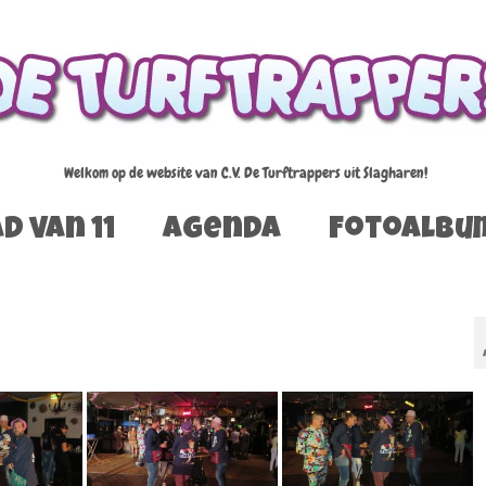
Welkom op de website van C.V. De Turftrappers uit Slagharen!
d van 11
Agenda
Fotoalbu