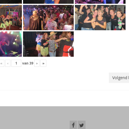
«
‹
van
39
›
»
Volgend 