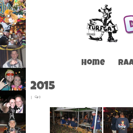
Home
Raa
2015
|
0