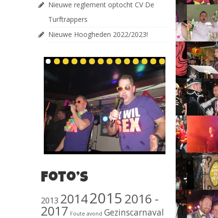
Nieuwe reglement optocht CV De
Turftrappers
Nieuwe Hoogheden 2022/2023!
Foto’s
2015
2014
2016 -
2013
2017
Gezinscarnaval
Foute avond