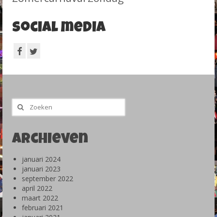
Social media
Zoeken
naar:
Archieven
januari 2024
januari 2023
september 2022
april 2022
maart 2022
februari 2021