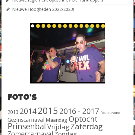
Nieuwe Hoogheden 2022/2023!
Foto’s
2015
2014
2016 - 2017
2013
Foute avond
Optocht
Gezinscarnaval
Maandag
Prinsenbal
Zaterdag
Vrijdag
Zomercarnaval
Zondag