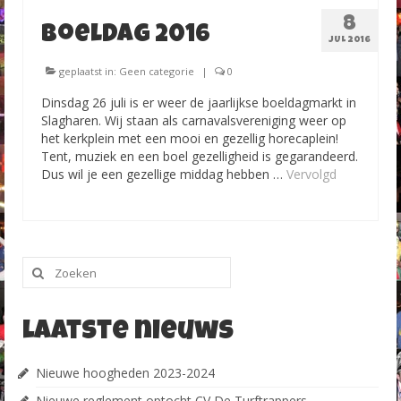
8
Boeldag 2016
Foto’s Carnaval 2015-2016
JUL 2016
Foto’s Carnaval 2016-2017
geplaatst in:
Geen categorie
|
0
Dinsdag 26 juli is er weer de jaarlijkse boeldagmarkt in
Foto`s Carnaval 2017-2018
Slagharen. Wij staan als carnavalsvereniging weer op
het kerkplein met een mooi en gezellig horecaplein!
Foto`s Carnaval 2018-2019
Tent, muziek en een boel gezelligheid is gegarandeerd.
Dus wil je een gezellige middag hebben …
Vervolgd
Contact
Zoeken
naar:
Laatste nieuws
Nieuwe hoogheden 2023-2024
Nieuwe reglement optocht CV De Turftrappers