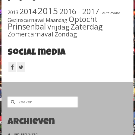
2015
2014
2016 - 2017
2013
Foute avond
Optocht
Gezinscarnaval
Maandag
Prinsenbal
Zaterdag
Vrijdag
Zomercarnaval
Zondag
Social media
Zoeken
naar:
Archieven
januari 2024