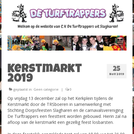
Welkom op de website van C.V. De Turftrappers uit Slagharen!
Menu
Home
Kerstmarkt
25
Raad van 11
NOV 2019
2019
Agenda
geplaatst in:
Geen categorie
|
0
Fotoalbum
Op vrijdag 13 december zal op het Kerkplein tijdens de
Kerstmarkt door de TRSboeren in samenwerking met
Foto’s Carnaval 2012-2013
Stichting Dorpsfeesten Slagharen en de carnavalsvereniging
De Turftrappers een feesttent worden gebouwd. Hierin zal na
Foto’s Carnaval 2013-2014
afloop van de kerstmarkt een gezellig feest losbarsten.
Foto’s Carnaval 2014-2015