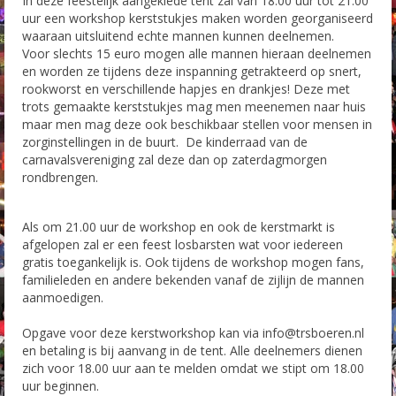
In deze feestelijk aangeklede tent zal van 18.00 uur tot 21.00
uur een workshop kerststukjes maken worden georganiseerd
Foto’s Carnaval 2015-2016
waaraan uitsluitend echte mannen kunnen deelnemen.
Voor slechts 15 euro mogen alle mannen hieraan deelnemen
en worden ze tijdens deze inspanning getrakteerd op snert,
Foto’s Carnaval 2016-2017
rookworst en verschillende hapjes en drankjes! Deze met
trots gemaakte kerststukjes mag men meenemen naar huis
Foto`s Carnaval 2017-2018
maar men mag deze ook beschikbaar stellen voor mensen in
zorginstellingen in de buurt. De kinderraad van de
Foto`s Carnaval 2018-2019
carnavalsvereniging zal deze dan op zaterdagmorgen
rondbrengen.
Contact
Als om 21.00 uur de workshop en ook de kerstmarkt is
afgelopen zal er een feest losbarsten wat voor iedereen
gratis toegankelijk is. Ook tijdens de workshop mogen fans,
familieleden en andere bekenden vanaf de zijlijn de mannen
aanmoedigen.
Opgave voor deze kerstworkshop kan via info@trsboeren.nl
en betaling is bij aanvang in de tent. Alle deelnemers dienen
zich voor 18.00 uur aan te melden omdat we stipt om 18.00
uur beginnen.