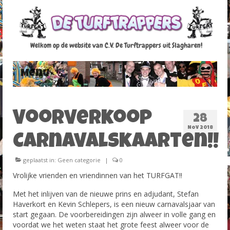
Welkom op de website van C.V. De Turftrappers uit Slagharen!
Menu
Home
Voorverkoop
28
Raad van 11
NOV 2018
Carnavalskaarten!!
Agenda
geplaatst in:
Geen categorie
|
0
Fotoalbum
Vrolijke vrienden en vriendinnen van het TURFGAT!!
Foto’s Carnaval 2012-2013
Met het inlijven van de nieuwe prins en adjudant, Stefan
Haverkort en Kevin Schlepers, is een nieuw carnavalsjaar van
Foto’s Carnaval 2013-2014
start gegaan. De voorbereidingen zijn alweer in volle gang en
voordat we het weten staat het grote feest alweer voor de
Foto’s Carnaval 2014-2015