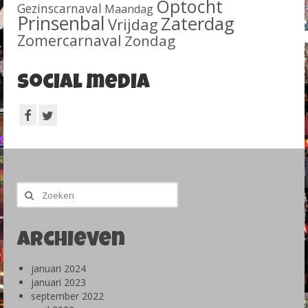
Optocht
Gezinscarnaval
Maandag
Prinsenbal
Zaterdag
Vrijdag
Zomercarnaval
Zondag
Social media
Zoeken
naar:
Archieven
januari 2024
januari 2023
september 2022