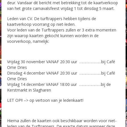
deur. Vandaar dit bericht met betrekking tot de kaartverkoop
van het grote carnavalsfeest vrijdag 1 tot dinsdag 5 maart.
Foto’s Carnaval 2015-2016
Leden van CV. De turftrappers hebben tijdens de
Foto’s Carnaval 2016-2017
kaartverkoop voorrang op niet-leden.
Voor leden van de Turftrappers zullen er 3 extra momenten
Foto`s Carnaval 2017-2018
zijn waarop kaarten gekocht kunnen worden in de
voorverkoop, namelijk:
Foto`s Carnaval 2018-2019
Contact
Vrijdag 30 november VANAF 20:30 uur …………………bij Café
Ome Dries
Dinsdag 4 december VANAF 20:30 uur …………………bij Café
Ome Dries
Vrijdag 14 december VANAF 18:00 uur …………………bij de
Kerstmarkt in Slagharen
LET OP!! –> op vertoon van je ledenkaart!
Hierna zullen de kaarten ook beschikbaar worden voor niet-
leden van de Turftrappers. De exacte datum wanneer deze