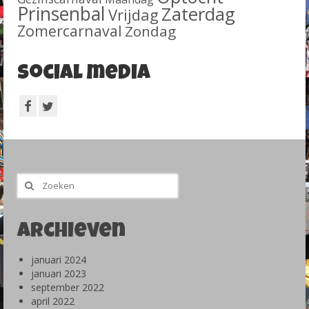
Prinsenbal
Zaterdag
Vrijdag
Zomercarnaval
Zondag
Social media
Zoeken
naar:
Archieven
januari 2024
januari 2023
september 2022
april 2022