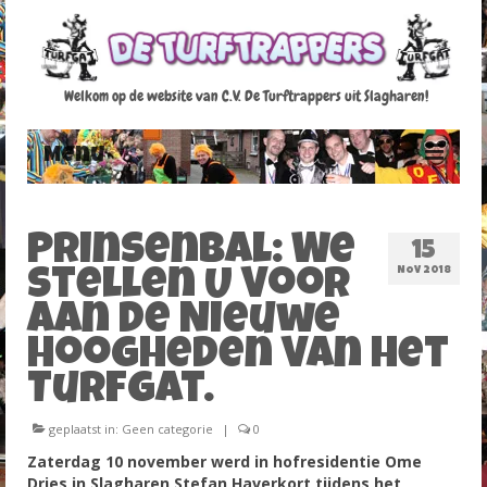
Welkom op de website van C.V. De Turftrappers uit Slagharen!
Menu
Home
Prinsenbal: We
15
Raad van 11
NOV 2018
Stellen U Voor
Agenda
Aan De Nieuwe
Hoogheden Van Het
Fotoalbum
Turfgat.
Foto’s Carnaval 2012-2013
geplaatst in:
Geen categorie
|
0
Foto’s Carnaval 2013-2014
Zaterdag 10 november werd in hofresidentie Ome
Dries in Slagharen Stefan Haverkort tijdens het
Foto’s Carnaval 2014-2015