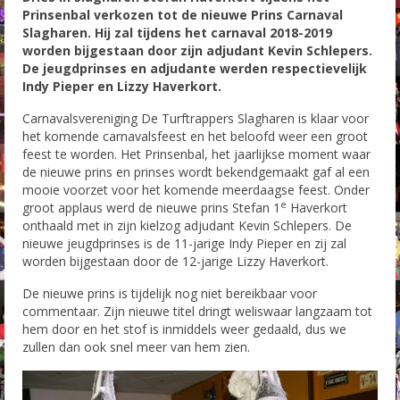
Prinsenbal verkozen tot de nieuwe Prins Carnaval
Slagharen. Hij zal tijdens het carnaval 2018-2019
Foto’s Carnaval 2015-2016
worden bijgestaan door zijn adjudant Kevin Schlepers.
De jeugdprinses en adjudante werden respectievelijk
Foto’s Carnaval 2016-2017
Indy Pieper en Lizzy Haverkort.
Foto`s Carnaval 2017-2018
Carnavalsvereniging De Turftrappers Slagharen is klaar voor
het komende carnavalsfeest en het beloofd weer een groot
Foto`s Carnaval 2018-2019
feest te worden. Het Prinsenbal, het jaarlijkse moment waar
de nieuwe prins en prinses wordt bekendgemaakt gaf al een
Contact
mooie voorzet voor het komende meerdaagse feest. Onder
e
groot applaus werd de nieuwe prins Stefan 1
Haverkort
onthaald met in zijn kielzog adjudant Kevin Schlepers. De
nieuwe jeugdprinses is de 11-jarige Indy Pieper en zij zal
worden bijgestaan door de 12-jarige Lizzy Haverkort.
De nieuwe prins is tijdelijk nog niet bereikbaar voor
commentaar. Zijn nieuwe titel dringt weliswaar langzaam tot
hem door en het stof is inmiddels weer gedaald, dus we
zullen dan ook snel meer van hem zien.