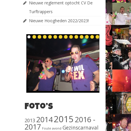
Nieuwe reglement optocht CV De
Turftrappers
Nieuwe Hoogheden 2022/2023!
Foto’s
2015
2014
2016 -
2013
2017
Gezinscarnaval
Foute avond