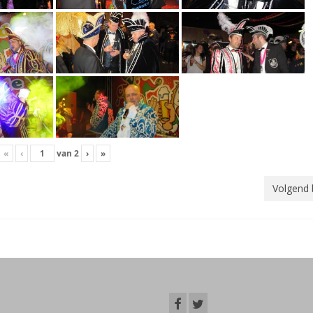
«
‹
van
2
›
»
Volgend 