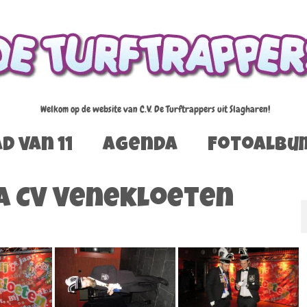
Welkom op de website van C.V. De Turftrappers uit Slagharen!
d van 11
Agenda
Fotoalbu
a CV Venekloeten