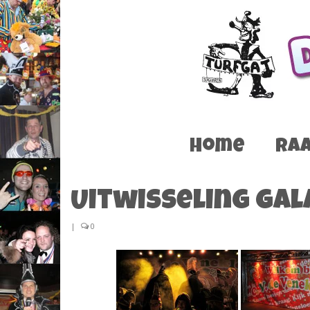
Home
Raa
Uitwisseling Gal
|
0