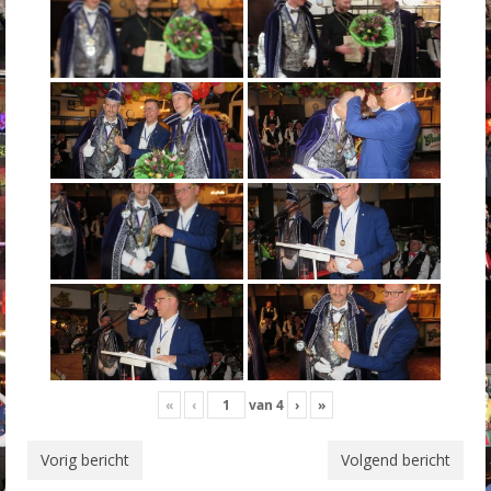
«
‹
van
4
›
»
Vorig bericht
Volgend bericht